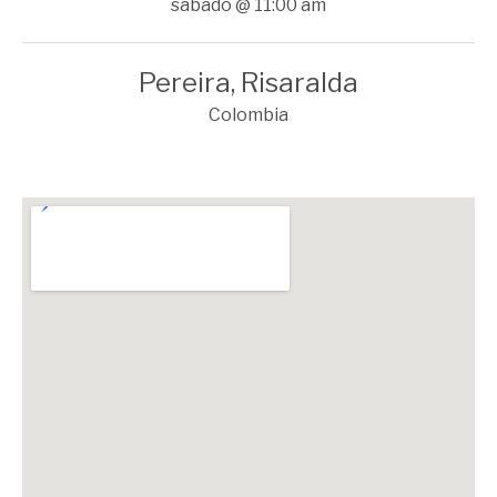
sábado
@
11:00 am
Pereira
,
Risaralda
Colombia
lle 68 Número 53- 45