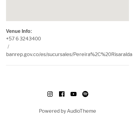
Venue Info
Phone:
Address
+57 6 3243400
Banco de la República - PEREIRA
Calle 18 bis #9-37, Pere
Website:
Pereira
banrep.gov.co/es/sucursales/Pereira%2C%20Risaralda
,
Risaralda
Colombia
+57 6 3243400
SOCIAL MEDIA PROFILES
Instagram
Facebook
Youtube
Spotify
 1 - 37 Este
Powered by
AudioTheme