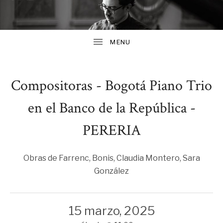
M
PÁGINA
WEB
A
DEL
PIANISTA
E
Y
COMPOSITOR
MAURICIO
M
ARIAS
SUBMENU
ESGUERRA
Compositoras - Bogotá Piano Trio
U
en el Banco de la República -
S
I
SUBMENU
PERERIA
C
Obras de Farrenc, Bonis, Claudia Montero, Sara
González
15 marzo, 2025