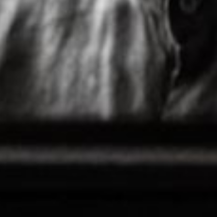
M
WEB
DEL
A
PIANISTA
Y
COMPOSITOR
MAURICIO
E
ARIAS
ESGUERRA
M
U
S
I